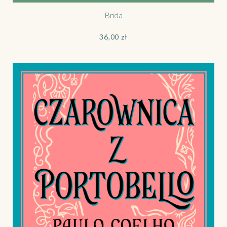
Brida
36,00
zł