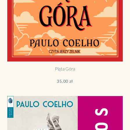
Piąta Góra
35,00
zł