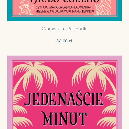
Czarownica z Portobello
36,00
zł