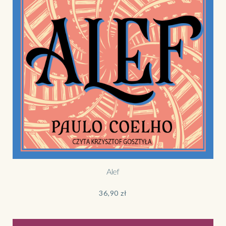
Alef
36,90
zł