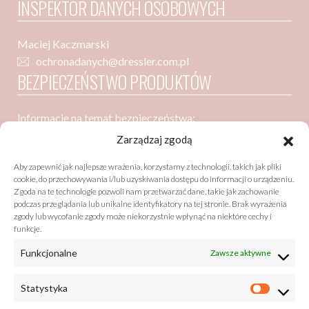
INSPEKTOR DANYCH OSOBOWYCH
Maciej Kaczmarski
ochronadanych@dressler.com.pl
BEZPIECZEŃSTWO PRODUKTÓW
Informacje na temat bezpieczeństwa:
Dressler Dublin Spółka z ograniczoną odpowiedzialnością
Zarządzaj zgodą
ul. Poznańska 91
Aby zapewnić jak najlepsze wrażenia, korzystamy z technologii, takich jak pliki
05-850 Ożarów Mazowiecki
cookie, do przechowywania i/lub uzyskiwania dostępu do informacji o urządzeniu.
Zgoda na te technologie pozwoli nam przetwarzać dane, takie jak zachowanie
podczas przeglądania lub unikalne identyfikatory na tej stronie. Brak wyrażenia
zgody lub wycofanie zgody może niekorzystnie wpłynąć na niektóre cechy i
Bezpieczeństwo zgodne z GPSR (General Product Safety
funkcje.
Regulation)
Funkcjonalne
Zawsze aktywne
listy@drzewobabel.pl
+48 22 733 50 01
Statystyka