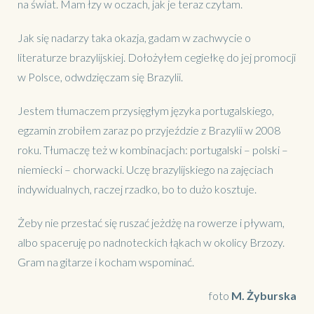
na świat. Mam łzy w oczach, jak je teraz czytam.
Jak się nadarzy taka okazja, gadam w zachwycie o
literaturze brazylijskiej. Dołożyłem cegiełkę do jej promocji
w Polsce, odwdzięczam się Brazylii.
Jestem tłumaczem przysięgłym języka portugalskiego,
egzamin zrobiłem zaraz po przyjeździe z Brazylii w 2008
roku. Tłumaczę też w kombinacjach: portugalski – polski –
niemiecki – chorwacki. Uczę brazylijskiego na zajęciach
indywidualnych, raczej rzadko, bo to dużo kosztuje.
Żeby nie przestać się ruszać jeżdżę na rowerze i pływam,
albo spaceruję po nadnoteckich łąkach w okolicy Brzozy.
Gram na gitarze i kocham wspominać.
foto
M. Żyburska