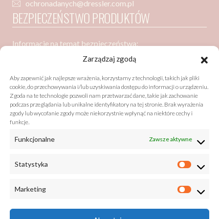
ochronadanych@dressler.com.pl
BEZPIECZEŃSTWO PRODUKTÓW
Informacje na temat bezpieczeństwa:
Dressler Dublin Spółka z ograniczoną odpowiedzialnością
Zarządzaj zgodą
ul. Poznańska 91
Aby zapewnić jak najlepsze wrażenia, korzystamy z technologii, takich jak pliki
05-850 Ożarów Mazowiecki
cookie, do przechowywania i/lub uzyskiwania dostępu do informacji o urządzeniu.
Zgoda na te technologie pozwoli nam przetwarzać dane, takie jak zachowanie
podczas przeglądania lub unikalne identyfikatory na tej stronie. Brak wyrażenia
zgody lub wycofanie zgody może niekorzystnie wpłynąć na niektóre cechy i
Bezpieczeństwo zgodne z GPSR (General Product Safety
funkcje.
Regulation)
Funkcjonalne
Zawsze aktywne
listy@drzewobabel.pl
+48 22 733 50 01
Statystyka
Marketing