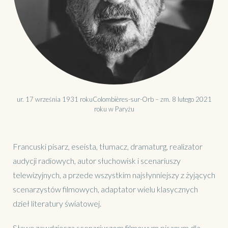
ur. 17 września 1931 rokuColombières-sur-Orb – zm. 8 lutego 2021
roku w Paryżu
Francuski pisarz, eseista, tłumacz, dramaturg, realizator
audycji radiowych, autor słuchowisk i scenariuszy
telewizyjnych, a przede wszystkim najsłynniejszy z żyjących
scenarzystów filmowych, adaptator wielu klasycznych
dzieł literatury światowej.
Sławę zawdzięcza scenariuszom filmowym pisanym dla