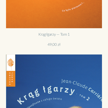
Krąg łgarzy — Tom 1
49,00
zł