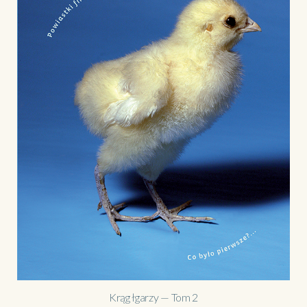
Krąg łgarzy — Tom 2