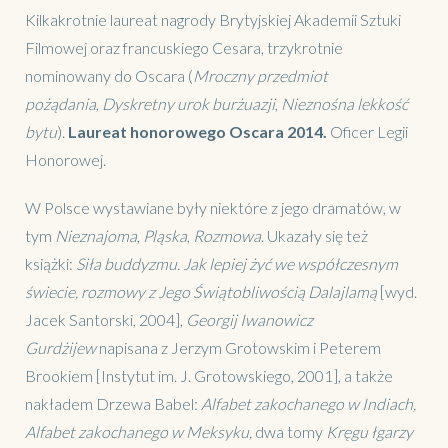
Kilkakrotnie laureat nagrody Brytyjskiej Akademii Sztuki
Filmowej oraz francuskiego Cesara, trzykrotnie
nominowany do Oscara (
Mroczny przedmiot
pożądania
,
Dyskretny urok burżuazji
,
Nieznośna lekkość
bytu
).
Laureat honorowego Oscara 2014.
Oficer Legii
Honorowej.
W Polsce wystawiane były niektóre z jego dramatów, w
tym
Nieznajoma
,
Pląska
,
Rozmowa
. Ukazały się też
książki:
Siła buddyzmu. Jak lepiej żyć we współczesnym
świecie, rozmowy z Jego Świątobliwością Dalajlamą
[wyd.
Jacek Santorski, 2004],
Georgij Iwanowicz
Gurdżijew
napisana z Jerzym Grotowskim i Peterem
Brookiem [Instytut im. J. Grotowskiego, 2001], a także
nakładem Drzewa Babel:
Alfabet zakochanego w Indiach,
Alfabet zakochanego w Meksyku,
dwa tomy
Kręgu łgarzy