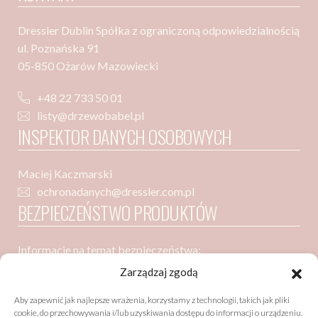
Dressler Dublin Spółka z ograniczoną odpowiedzialnością
ul. Poznańska 91
05-850 Ożarów Mazowiecki
+48 22 733 50 01
listy@drzewobabel.pl
INSPEKTOR DANYCH OSOBOWYCH
Maciej Kaczmarski
ochronadanych@dressler.com.pl
BEZPIECZEŃSTWO PRODUKTÓW
Informacje na temat bezpieczeństwa:
Dressler Dublin Spółka z ograniczoną odpowiedzialnością
Zarządzaj zgodą
ul. Poznańska 91
Aby zapewnić jak najlepsze wrażenia, korzystamy z technologii, takich jak pliki
05-850 Ożarów Mazowiecki
cookie, do przechowywania i/lub uzyskiwania dostępu do informacji o urządzeniu.