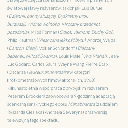
światowej sławy reżyserów, takich jak Luis Buñuel
(
Dziennik panny służącej
,
Dyskretny urok
burżuazji
,
Widmo wolności
,
Mroczny przedmiot
pożądania
), Miloš Forman (
Odlot
,
Valmont
,
Duchy Goi
),
Philip Kaufman (
Nieznośna lekkość bytu)
, Andrzej Wajda
(
Danton
,
Biesy
), Volker Schlöndorff (
Blaszany
bębenek
,
Miłość Swanna
), Louis Malle (
Viva Maria!
), Jean-
Luc Godard, Carlos Saura, Wayne Wang, Pierre Etaix
(Oscar za
Heureux anniversaire
w kategorii
krótkometrażowych filmów aktorskich, 1963).
Kilkunastoletnia współpraca z brytyjskim reżyserem
Peterem Brookiem zaowocowała 9-godzinną adaptacją
sceniczną sanskryckiego eposu
Mahabharata
(z udziałem
Ryszarda Cieślaka i Andrzeja Seweryna) oraz wersją
telewizyjną tego spektaklu.