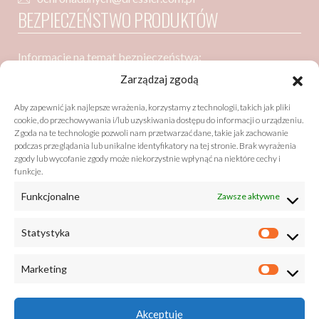
BEZPIECZEŃSTWO PRODUKTÓW
Informacje na temat bezpieczeństwa:
Dressler Dublin Spółka z ograniczoną odpowiedzialnością
Zarządzaj zgodą
ul. Poznańska 91
Aby zapewnić jak najlepsze wrażenia, korzystamy z technologii, takich jak pliki
05-850 Ożarów Mazowiecki
cookie, do przechowywania i/lub uzyskiwania dostępu do informacji o urządzeniu.
Zgoda na te technologie pozwoli nam przetwarzać dane, takie jak zachowanie
podczas przeglądania lub unikalne identyfikatory na tej stronie. Brak wyrażenia
zgody lub wycofanie zgody może niekorzystnie wpłynąć na niektóre cechy i
Bezpieczeństwo zgodne z GPSR (General Product Safety
funkcje.
Regulation)
Funkcjonalne
Zawsze aktywne
listy@drzewobabel.pl
+48 22 733 50 01
Statystyka
Marketing
Akceptuję