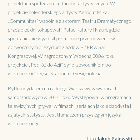
projektach społeczno-kulturalno-artystycznych. W
projekcie holenderskiego artysty Aernout Mika
„Communitas” wspólnie z aktorami Teatru Dramatycznego
przez pięć dni „okupował” Pałac Kultury i Nauki, gdzie
spontanicznie wygłosił płomienne przemówienie w
odtworzonym prezydium zjazdów PZPR w Sali
Kongresowej. W nagrodzonym Wdechą 2006 roku
projekcie „Podróż do Azji” był przewodnikiem po
wietnamskiej części Stadionu Dziesięciolecia.
Był kandydatem na radnego Warszawy w wyborach
samorządowych w 2014 roku. Występował w programach
telewizyjnych, grywał w filmach i serialach jako epizodysta i
azjatycki statysta. Jest tłumaczem przysięgłym języka
wietnamskiego.
foto
Jakub Pajewski