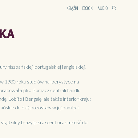
KSIĄŻKI
EBOOKI
AUDIO
KA
y hiszpańskiej, portugalskiej i angielskiej.
u w 1980 roku studiów na iberystyce na
pracowała jako tłumacz centrali handlu
ę, Lobito i Bengalę, ale także interior kraju:
skie do dziś pozostały w jej pamięci.
tąd silny brazylijski akcent oraz miłość do