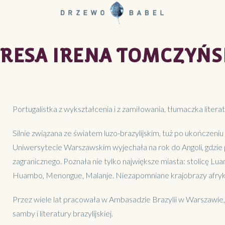
ERESA IRENA TOMCZYŃS
Portugalistka z wykształcenia i z zamiłowania, tłumaczka literatur
Silnie związana ze światem luzo-brazylijskim, tuż po ukończeni
Uniwersytecie Warszawskim wyjechała na rok do Angoli, gdzie 
zagranicznego. Poznała nie tylko największe miasta: stolicę Luand
Huambo, Menongue, Malanje. Niezapomniane krajobrazy afrykań
Przez wiele lat pracowała w Ambasadzie Brazylii w Warszawie, s
samby i literatury brazylijskiej.