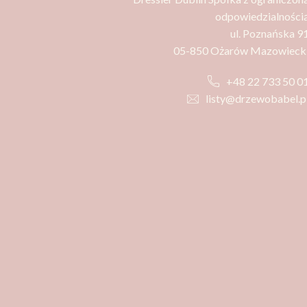
odpowiedzialności
ul. Poznańska 9
05-850 Ożarów Mazowieck
+48 22 733 50 0
listy@drzewobabel.p