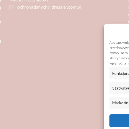
ą
ochronadanych@dressler.com.pl
1
i
1
l
Aby zapewnić 
przechowywani
pozwoli nam p
identyfikator
wpłynąć na ni
Funkcjon
Statysty
Marketin