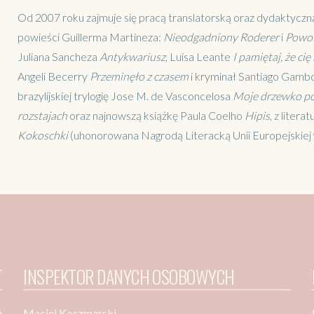
Od 2007 roku zajmuje się pracą translatorską oraz dydaktyczną.
powieści Guillerma Martineza:
Nieodgadniony Roderer
i
Powol
Juliana Sancheza
Antykwariusz
, Luisa Leante
I pamiętaj, że ci
Angeli Becerry
Przeminęło z czasem
i kryminał Santiago Gam
brazylijskiej trylogię Jose M. de Vasconcelosa
Moje drzewko
p
rozstajach
oraz najnowszą książkę Paula Coelho
Hipis
, z liter
Kokoschki
(uhonorowana Nagrodą Literacką Unii Europejskiej 
T
INSPEKTOR DANYCH OSOBOWYCH
ą
Maciej Kaczmarski