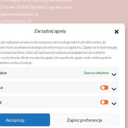
Dressler Dublin Spółka z ograniczoną
odpowiedzialnością
ul. Poznańska 91
05-850 Ożarów Mazowiecki
Zarządzaj zgodą
jak najlepsze wrażenia, korzystamy z technologii, takich jak pliki cookie, do
a i/lub uzyskiwania dostępu do informacji o urządzeniu. Zgoda na te technologie
Bezpieczeństwo zgodne z GPSR (General Product
rzetwarzać dane, takie jak zachowanie podczas przeglądania lub unikalne
Safety Regulation)
y na tej stronie. Brak wyrażenia zgody lub wycofanie zgody może niekorzystnie
ektóre cechy i funkcje.
listy@drzewobabel.pl
alne
Zawsze aktywne
+48 22 733 50 01
ka
g
Akceptuję
Zapisz preferencje