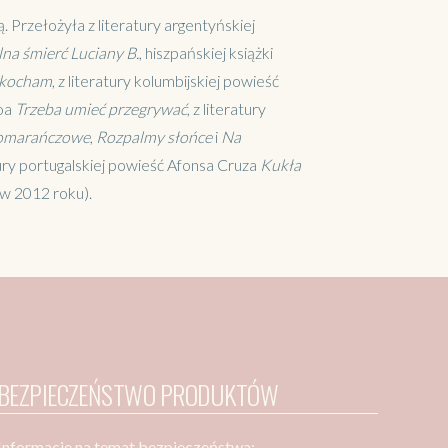
 Przełożyła z literatury argentyńskiej
na śmierć Luciany B.
, hiszpańskiej książki
ę kocham
, z literatury kolumbijskiej powieść
boa
Trzeba umieć przegrywać
, z literatury
omarańczowe
,
Rozpalmy słońce
i
Na
atury portugalskiej powieść Afonsa Cruza
Kukła
w 2012 roku).
BEZPIECZEŃSTWO PRODUKTÓW
Informacje na temat bezpieczeństwa: