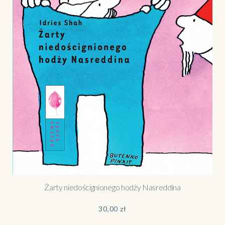
Żarty niedoścignionego hodży Nasreddina
30,00
zł