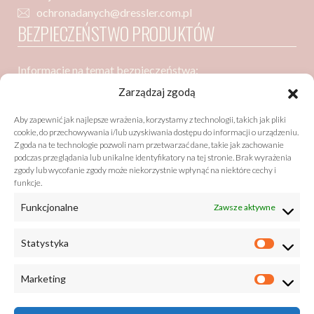
ochronadanych@dressler.com.pl
BEZPIECZEŃSTWO PRODUKTÓW
Informacje na temat bezpieczeństwa:
Dressler Dublin Spółka z ograniczoną odpowiedzialnością
Zarządzaj zgodą
ul. Poznańska 91
Aby zapewnić jak najlepsze wrażenia, korzystamy z technologii, takich jak pliki
05-850 Ożarów Mazowiecki
cookie, do przechowywania i/lub uzyskiwania dostępu do informacji o urządzeniu.
Zgoda na te technologie pozwoli nam przetwarzać dane, takie jak zachowanie
podczas przeglądania lub unikalne identyfikatory na tej stronie. Brak wyrażenia
zgody lub wycofanie zgody może niekorzystnie wpłynąć na niektóre cechy i
Bezpieczeństwo zgodne z GPSR (General Product Safety
funkcje.
Regulation)
Funkcjonalne
Zawsze aktywne
listy@drzewobabel.pl
+48 22 733 50 01
Statystyka
Marketing