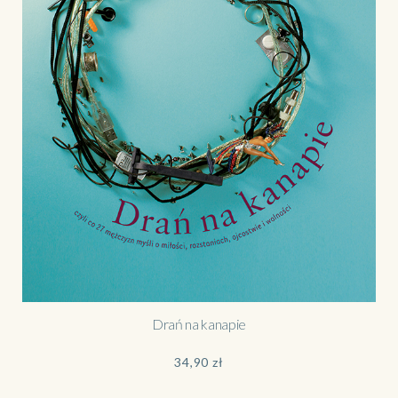
Drań na kanapie
34,90
zł