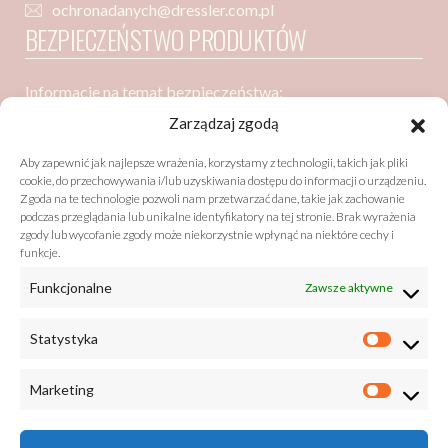
ochronadanych@dressler.com.pl
BEZPIECZEŃSTWO PRODUKTÓW
Informacje na temat bezpieczeństwa:
Dressler Dublin Spółka z ograniczoną odpowiedzialnością
Zarządzaj zgodą
ul. Poznańska 91
Aby zapewnić jak najlepsze wrażenia, korzystamy z technologii, takich jak pliki
05-850 Ożarów Mazowiecki
cookie, do przechowywania i/lub uzyskiwania dostępu do informacji o urządzeniu.
Zgoda na te technologie pozwoli nam przetwarzać dane, takie jak zachowanie
podczas przeglądania lub unikalne identyfikatory na tej stronie. Brak wyrażenia
zgody lub wycofanie zgody może niekorzystnie wpłynąć na niektóre cechy i
Bezpieczeństwo zgodne z GPSR (General Product Safety
funkcje.
Regulation)
Funkcjonalne
Zawsze aktywne
listy@drzewobabel.pl
+48 22 733 50 01
Statystyka
Marketing