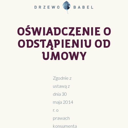
OŚWIADCZENIE O
ODSTĄPIENIU OD
UMOWY
Zgodnie z
ustawą z
dnia 30
maja 2014
r. o
prawach
konsumenta