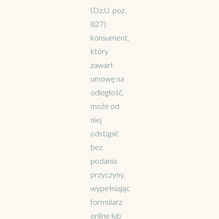
(Dz.U. poz.
827)
konsument,
który
zawarł
umowę na
odległość,
może od
niej
odstąpić
bez
podania
przyczyny,
wypełniając
formularz
online lub