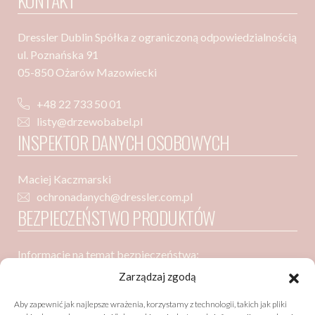
KONTAKT
Dressler Dublin Spółka z ograniczoną odpowiedzialnością
ul. Poznańska 91
05-850 Ożarów Mazowiecki
+48 22 733 50 01
listy@drzewobabel.pl
INSPEKTOR DANYCH OSOBOWYCH
Maciej Kaczmarski
ochronadanych@dressler.com.pl
BEZPIECZEŃSTWO PRODUKTÓW
Informacje na temat bezpieczeństwa:
Dressler Dublin Spółka z ograniczoną odpowiedzialnością
Zarządzaj zgodą
ul. Poznańska 91
Aby zapewnić jak najlepsze wrażenia, korzystamy z technologii, takich jak pliki
05-850 Ożarów Mazowiecki