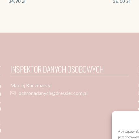
34,90
zł
36,00
zł
T
INSPEKTOR DANYCH OSOBOWYCH
ą
Maciej Kaczmarski
ą
ochronadanych@dressler.com.pl
1
i
1
l
Aby zapewnić 
przechowywani