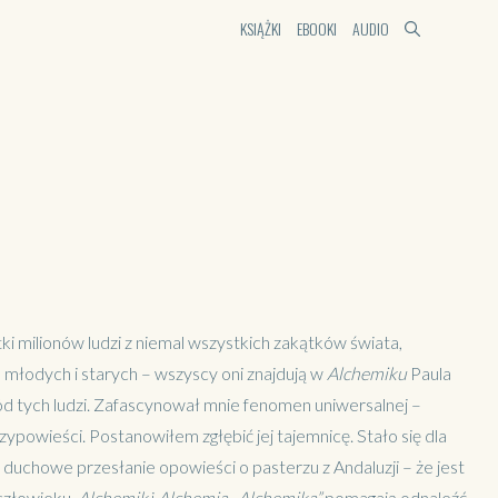
KSIĄŻKI
EBOOKI
AUDIO
ki milionów ludzi z niemal wszystkich zakątków świata,
, młodych i starych – wszyscy oni znajdują w
Alchemiku
Paula
ód tych ludzi. Zafascynował mnie fenomen uniwersalnej –
zypowieści. Postanowiłem zgłębić jej tajemnicę. Stało się dla
t duchowe przesłanie opowieści o pasterzu z Andaluzji – że jest
człowieku.
Alchemik
i
Alchemia
„
Alchemika”
pomagają odnaleźć