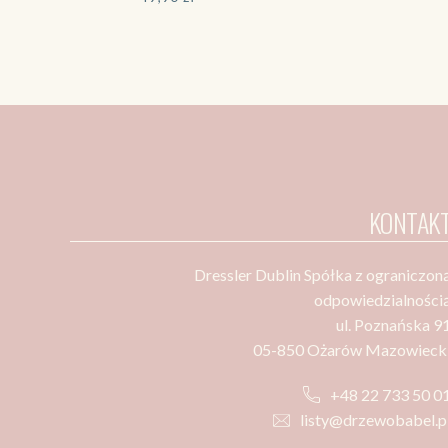
KONTAK
Dressler Dublin Spółka z ograniczon
odpowiedzialności
ul. Poznańska 9
05-850 Ożarów Mazowieck
+48 22 733 50 0
listy@drzewobabel.p