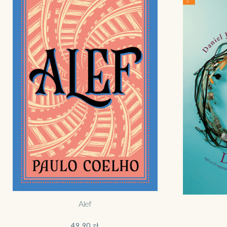
Alef
49,90
zł