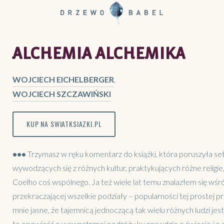
ALCHEMIA ALCHEMIKA
WOJCIECH EICHELBERGER
,
WOJCIECH SZCZAWIŃSKI
KUP NA SWIATKSIAZKI.PL
•••
Trzymasz w ręku komentarz do książki, która poruszyła set
wywodzących się z różnych kultur, praktykujących różne religie
Coelho coś wspólnego. Ja też wiele lat temu znalazłem się wśr
przekraczającej wszelkie podziały – popularności tej prostej pr
mnie jasne, że tajemnicą jednoczącą tak wielu różnych ludzi jes
to opowieść o wewnętrznej podróży ku prawdzie o świecie i o 