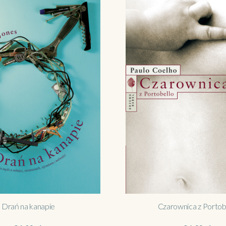
Drań na kanapie
Czarownica z Portob