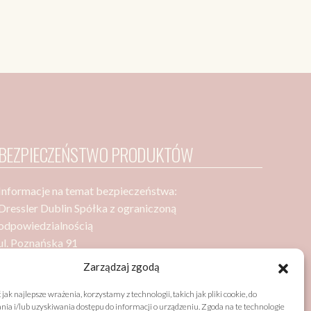
BEZPIECZEŃSTWO PRODUKTÓW
Informacje na temat bezpieczeństwa:
Dressler Dublin Spółka z ograniczoną
odpowiedzialnością
ul. Poznańska 91
05-850 Ożarów Mazowiecki
Zarządzaj zgodą
jak najlepsze wrażenia, korzystamy z technologii, takich jak pliki cookie, do
a i/lub uzyskiwania dostępu do informacji o urządzeniu. Zgoda na te technologie