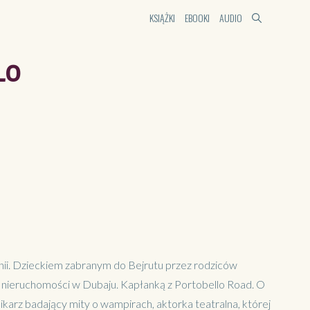
KSIĄŻKI
EBOOKI
AUDIO
LO
nii. Dzieckiem zabranym do Bejrutu przez rodziców
 nieruchomości w Dubaju. Kapłanką z Portobello Road. O
nikarz badający mity o wampirach, aktorka teatralna, której