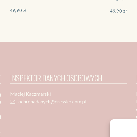
49,90
zł
49,90
zł
T
INSPEKTOR DANYCH OSOBOWYCH
ą
Maciej Kaczmarski
ą
ochronadanych@dressler.com.pl
1
i
1