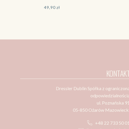
49,90
zł
KONTAK
Dressler Dublin Spółka z ograniczon
odpowiedzialności
ul. Poznańska 9
05-850 Ożarów Mazowieck
+48 22 733 50 0