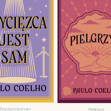
Zwycięzca jest sam
Pielgrzym