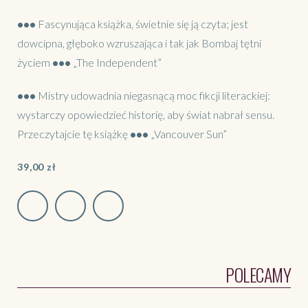
•••
Fascynująca książka, świetnie się ją czyta; jest
dowcipna, głęboko wzruszająca i tak jak Bombaj tętni
życiem
•••
„The Independent”
•••
Mistry udowadnia niegasnącą moc fikcji literackiej:
wystarczy opowiedzieć historię, aby świat nabrał sensu.
Przeczytajcie tę książkę
•••
„Vancouver Sun”
39,00
zł
POLECAMY