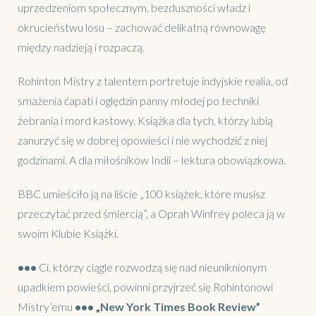
uprzedzeniom społecznym, bezduszności władz i
okrucieństwu losu – zachować delikatną równowagę
między nadzieją i rozpaczą.
Rohinton Mistry z talentem portretuje indyjskie realia, od
smażenia ćapati i oględzin panny młodej po techniki
żebrania i mord kastowy. Książka dla tych, którzy lubią
zanurzyć się w dobrej opowieści i nie wychodzić z niej
godzinami. A dla miłośników Indii – lektura obowiązkowa.
BBC umieściło ją na liście „100 książek, które musisz
przeczytać przed śmiercią”, a Oprah Winfrey poleca ją w
swoim Klubie Książki.
•••
Ci, którzy ciągle rozwodzą się nad nieuniknionym
upadkiem powieści, powinni przyjrzeć się Rohintonowi
Mistry’emu
•••
„New York Times Book Review”