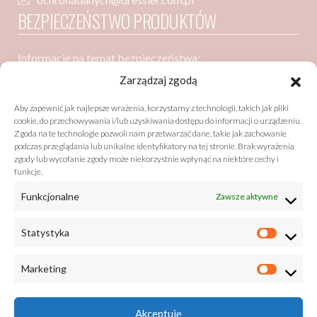
BEZPIECZEŃSTWO PRODUKTÓW
Informacje na temat bezpieczeństwa:
Dressler Dublin Spółka z ograniczoną odpowiedzialnością
Zarządzaj zgodą
ul. Poznańska 91
Aby zapewnić jak najlepsze wrażenia, korzystamy z technologii, takich jak pliki
05-850 Ożarów Mazowiecki
cookie, do przechowywania i/lub uzyskiwania dostępu do informacji o urządzeniu.
Zgoda na te technologie pozwoli nam przetwarzać dane, takie jak zachowanie
podczas przeglądania lub unikalne identyfikatory na tej stronie. Brak wyrażenia
zgody lub wycofanie zgody może niekorzystnie wpłynąć na niektóre cechy i
Bezpieczeństwo zgodne z GPSR (General Product Safety
funkcje.
Regulation)
Funkcjonalne
Zawsze aktywne
listy@drzewobabel.pl
+48 22 733 50 01
Statystyka
Marketing
Akceptuję