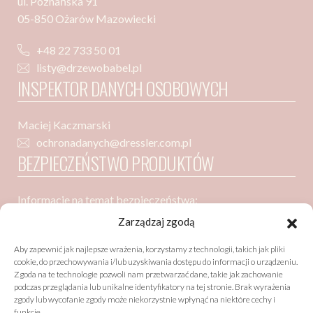
ul. Poznańska 91
05-850 Ożarów Mazowiecki
+48 22 733 50 01
listy@drzewobabel.pl
INSPEKTOR DANYCH OSOBOWYCH
Maciej Kaczmarski
ochronadanych@dressler.com.pl
BEZPIECZEŃSTWO PRODUKTÓW
Informacje na temat bezpieczeństwa:
Dressler Dublin Spółka z ograniczoną odpowiedzialnością
Zarządzaj zgodą
ul. Poznańska 91
Aby zapewnić jak najlepsze wrażenia, korzystamy z technologii, takich jak pliki
05-850 Ożarów Mazowiecki
cookie, do przechowywania i/lub uzyskiwania dostępu do informacji o urządzeniu.
Zgoda na te technologie pozwoli nam przetwarzać dane, takie jak zachowanie
podczas przeglądania lub unikalne identyfikatory na tej stronie. Brak wyrażenia
zgody lub wycofanie zgody może niekorzystnie wpłynąć na niektóre cechy i
Bezpieczeństwo zgodne z GPSR (General Product Safety
funkcje.