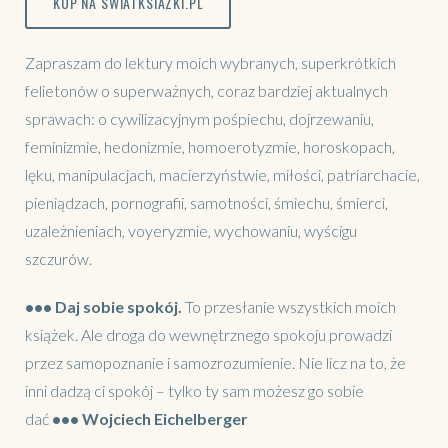
KUP NA SWIATKSIAZKI.PL
Zapraszam do lektury moich wybranych, superkrótkich
felietonów o superważnych, coraz bardziej aktualnych
sprawach: o cywilizacyjnym pośpiechu, dojrzewaniu,
feminizmie, hedonizmie, homoerotyzmie, horoskopach,
lęku, manipulacjach, macierzyństwie, miłości, patriarchacie,
pieniądzach, pornografii, samotności, śmiechu, śmierci,
uzależnieniach, voyeryzmie, wychowaniu, wyścigu
szczurów.
•••
Daj sobie spokój.
To przesłanie wszystkich moich
książek. Ale droga do wewnętrznego spokoju prowadzi
przez samopoznanie i samozrozumienie. Nie licz na to, że
inni dadzą ci spokój – tylko ty sam możesz go sobie
dać
•••
Wojciech Eichelberger