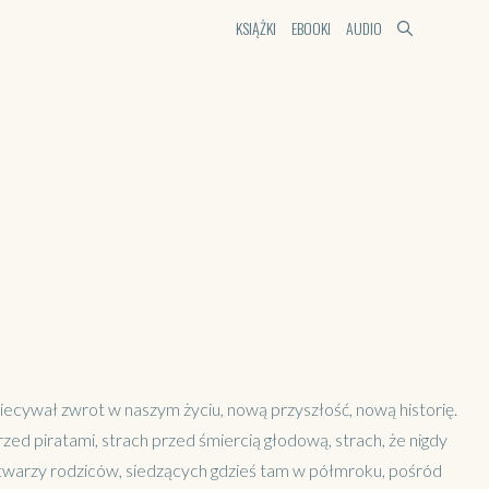
KSIĄŻKI
EBOOKI
AUDIO
obiecywał zwrot w naszym życiu, nową przyszłość, nową historię.
rzed piratami, strach przed śmiercią głodową, strach, że nigdy
ej twarzy rodziców, siedzących gdzieś tam w półmroku, pośród