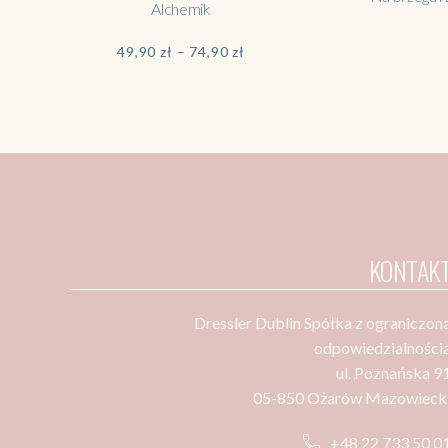
Alchemik
Zakres
49,90
zł
–
74,90
zł
cen:
od
49,90 zł
do
74,90 zł
KONTAK
Dressler Dublin Spółka z ograniczon
odpowiedzialności
ul. Poznańska 9
05-850 Ożarów Mazowieck
+48 22 733 50 0