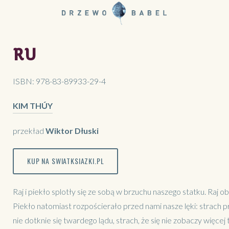
RU
ISBN:
978-83-89933-29-4
KIM THÚY
przekład
Wiktor Dłuski
KUP NA SWIATKSIAZKI.PL
Raj i piekło splotły się ze sobą w brzuchu naszego statku. Raj 
Piekło natomiast rozpościerało przed nami nasze lęki: strach p
nie dotknie się twardego lądu, strach, że się nie zobaczy więc