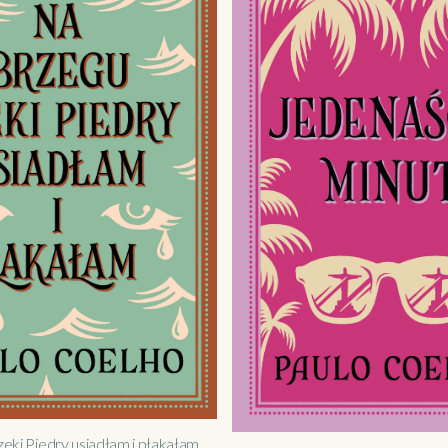
zeki Piedry usiadłam i płakałam