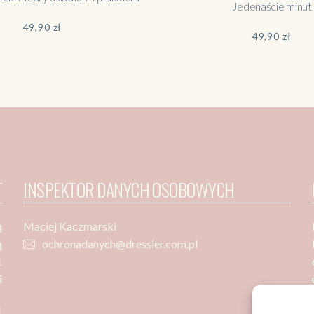
Jedenaście minut
49,90
zł
49,90
zł
T
INSPEKTOR DANYCH OSOBOWYCH
ą
Maciej Kaczmarski
ą
ochronadanych@dressler.com.pl
1
i
1