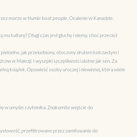
rzez morze w tłumie boat people. Ocalenie w Kanadzie.
 mu kulturę? Długi czas jest głuchy i niemy, choć przecież
piekielne, jak przeludniony, otoczony drutem kolczastym i
w w Malezji. I wysepki szczęśliwości ulotne jak sen. Za
ełną książek. Opowieść osoby uroczej i niewinnej, która wiele
ię w umyśle czytelnika. Znakomite wejście do
mysłowość, przefiltrowane przez zamiłowanie do