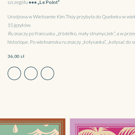
szczegółu
•••
„Le Point”
Urodzona w Wietnamie Kim Thúy przybyła do Quebeku w wieku 
15 języków.
Ru
znaczy po francusku „źródełko, mały strumyczek”, a w przeno
historique. Po wietnamsku ru znaczy „kołysanka”, „kołysać do sn
36,00
zł