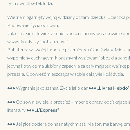
tych dwóch setek ludzi.
Wietnam ogarnięty wojną widziany oczami dziecka. Ucieczka p
Budowanie życia od nowa.
Jak czuje się człowiek z konieczności rzucony w całkowicie obcą
wszystko słyszy i potrafi mówić.
Bohaterka w swojej tułaczce przemierza różne światy. Miejsca 
wypełniony cuchnącymi kloacznymi wyziewami obóz dla uchodźcó
jedyną kotwicę ma ulubiony zapach, a za cały majątek walizkę p
przeszła. Opowieść mieszcząca w sobie całą wielkość życia.
•••
Wygnanie jako szansa. Życie jako dar
•••
„Livres Hebdo”
•••
Opisów niewiele, a przecież – mocne obrazy, odciskające s
literatury
•••
„L’Express”
•••
Jej głos dociera do nas natychmiast. Ma ton, ma barwę, z