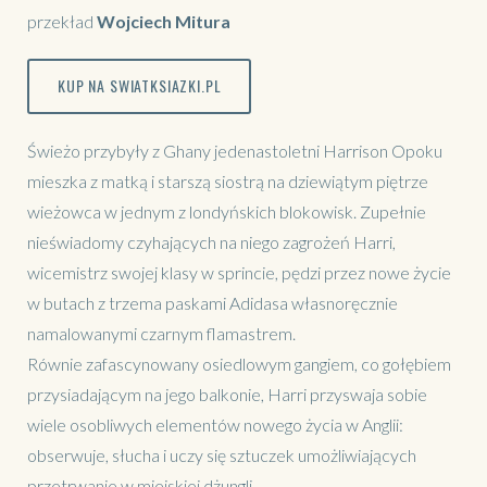
przekład
Wojciech Mitura
KUP NA SWIATKSIAZKI.PL
Świeżo przybyły z Ghany jedenastoletni Harrison Opoku
mieszka z matką i starszą siostrą na dziewiątym piętrze
wieżowca w jednym z londyńskich blokowisk. Zupełnie
nieświadomy czyhających na niego zagrożeń Harri,
wicemistrz swojej klasy w sprincie, pędzi przez nowe życie
w butach z trzema paskami Adidasa własnoręcznie
namalowanymi czarnym flamastrem.
Równie zafascynowany osiedlowym gangiem, co gołębiem
przysiadającym na jego balkonie, Harri przyswaja sobie
wiele osobliwych elementów nowego życia w Anglii:
obserwuje, słucha i uczy się sztuczek umożliwiających
przetrwanie w miejskiej dżungli.