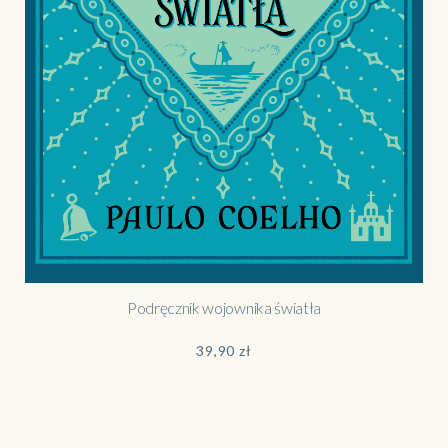
Podręcznik wojownika światła
39,90
zł