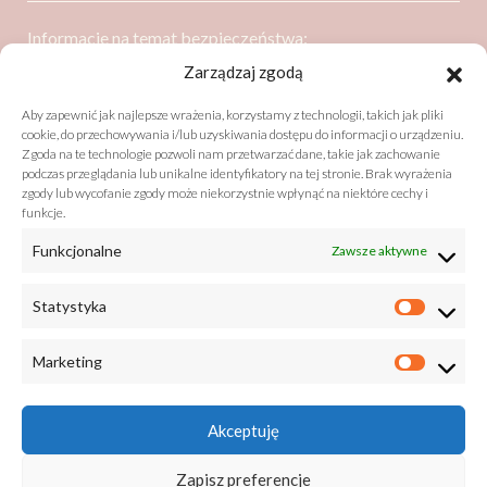
Informacje na temat bezpieczeństwa:
Dressler Dublin Spółka z ograniczoną odpowiedzialnością
Zarządzaj zgodą
ul. Poznańska 91
Aby zapewnić jak najlepsze wrażenia, korzystamy z technologii, takich jak pliki
05-850 Ożarów Mazowiecki
cookie, do przechowywania i/lub uzyskiwania dostępu do informacji o urządzeniu.
Zgoda na te technologie pozwoli nam przetwarzać dane, takie jak zachowanie
podczas przeglądania lub unikalne identyfikatory na tej stronie. Brak wyrażenia
zgody lub wycofanie zgody może niekorzystnie wpłynąć na niektóre cechy i
Bezpieczeństwo zgodne z GPSR (General Product Safety
funkcje.
Regulation)
Funkcjonalne
Zawsze aktywne
listy@drzewobabel.pl
+48 22 733 50 01
Statystyka
Marketing
Akceptuję
Zapisz preferencje