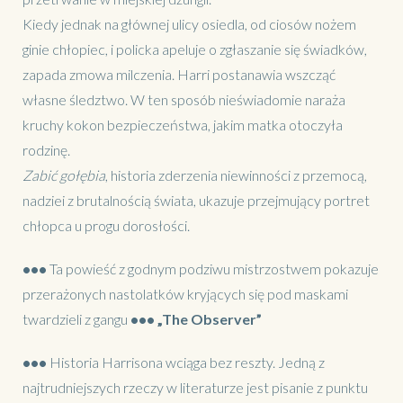
Kiedy jednak na głównej ulicy osiedla, od ciosów nożem
ginie chłopiec, i policka apeluje o zgłaszanie się świadków,
zapada zmowa milczenia. Harri postanawia wszcząć
własne śledztwo. W ten sposób nieświadomie naraża
kruchy kokon bezpieczeństwa, jakim matka otoczyła
rodzinę.
Zabić gołębia
, historia zderzenia niewinności z przemocą,
nadziei z brutalnością świata, ukazuje przejmujący portret
chłopca u progu dorosłości.
•••
Ta powieść z godnym podziwu mistrzostwem pokazuje
przerażonych nastolatków kryjących się pod maskami
twardzieli z gangu
•••
„The Observer”
•••
Historia Harrisona wciąga bez reszty. Jedną z
najtrudniejszych rzeczy w literaturze jest pisanie z punktu