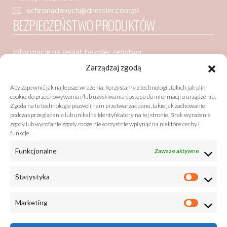
ochronadanych@dressler.com.pl
BEZPIECZEŃSTWO PRODUKTÓW
Informacje na temat bezpieczeństwa:
Dressler Dublin Spółka z ograniczoną odpowiedzialnością
Zarządzaj zgodą
ul. Poznańska 91
Aby zapewnić jak najlepsze wrażenia, korzystamy z technologii, takich jak pliki
05-850 Ożarów Mazowiecki
cookie, do przechowywania i/lub uzyskiwania dostępu do informacji o urządzeniu.
Zgoda na te technologie pozwoli nam przetwarzać dane, takie jak zachowanie
podczas przeglądania lub unikalne identyfikatory na tej stronie. Brak wyrażenia
zgody lub wycofanie zgody może niekorzystnie wpłynąć na niektóre cechy i
Bezpieczeństwo zgodne z GPSR (General Product Safety
funkcje.
Regulation)
Funkcjonalne
Zawsze aktywne
listy@drzewobabel.pl
+48 22 733 50 01
Statystyka
Marketing