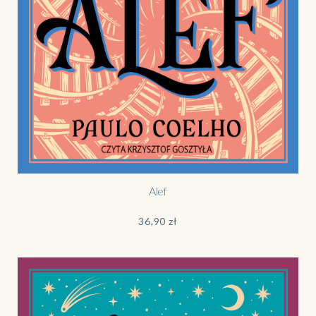
Alef
36,90
zł