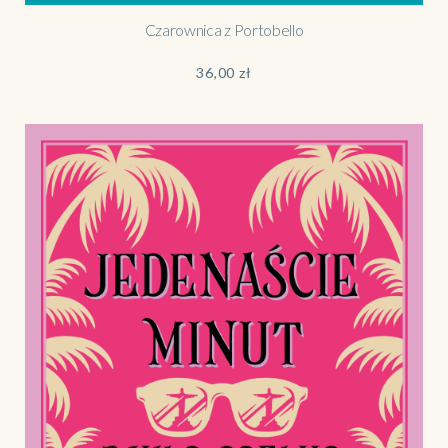
Czarownica z Portobello
36,00
zł