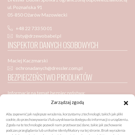
ul. Poznańska 91
05-850 Ożarów Mazowiecki
+48 22 733 50 01
listy@drzewobabel.pl
INSPEKTOR DANYCH OSOBOWYCH
Maciej Kaczmarski
ochronadanych@dressler.com.pl
BEZPIECZEŃSTWO PRODUKTÓW
Informacje na temat bezpieczeństwa:
Dressler Dublin Spółka z ograniczoną odpowiedzialnością
Zarządzaj zgodą
ul. Poznańska 91
Aby zapewnić jak najlepsze wrażenia, korzystamy z technologii, takich jak pliki
05-850 Ożarów Mazowiecki
cookie, do przechowywania i/lub uzyskiwania dostępu do informacji o urządzeniu.
Zgoda na te technologie pozwoli nam przetwarzać dane, takie jak zachowanie
podczas przeglądania lub unikalne identyfikatory na tej stronie. Brak wyrażenia