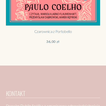
Czarownica z Portobello
36,00
zł
KONTAKT
Dressler Dublin Spółka z ograniczoną odpowiedzialnością