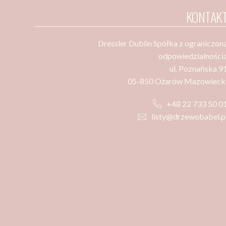
KONTAK
Dressler Dublin Spółka z ograniczon
odpowiedzialności
ul. Poznańska 9
05-850 Ożarów Mazowieck
+48 22 733 50 0
listy@drzewobabel.p