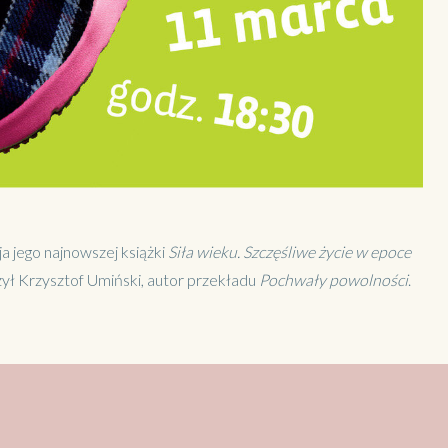
a jego najnowszej książki
Siła wieku. Szczęśliwe życie w epoce
ył Krzysztof Umiński, autor przekładu
Pochwały powolności
.