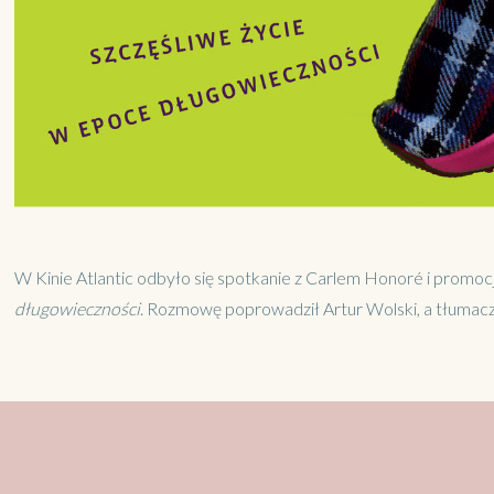
W Kinie Atlantic odbyło się spotkanie z Carlem Honoré i promocj
długowieczności
. Rozmowę poprowadził Artur Wolski, a tłumacz