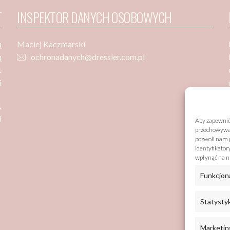
T
INSPEKTOR DANYCH OSOBOWYCH
ą
Maciej Kaczmarski
ą
ochronadanych@dressler.com.pl
1
i
1
l
Aby zapewnić 
przechowywani
pozwoli nam p
identyfikator
wpłynąć na ni
Funkcjon
Statysty
Marketin