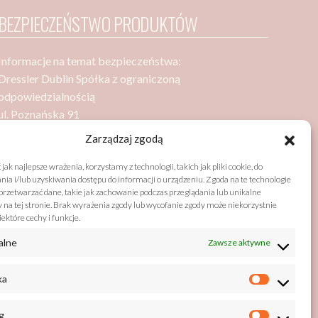
BEZPIECZEŃSTWO PRODUKTÓW
Informacje na temat bezpieczeństwa:
Dressler Dublin Spółka z ograniczoną
odpowiedzialnością
ul. Poznańska 91
05-850 Ożarów Mazowiecki
Zarządzaj zgodą
jak najlepsze wrażenia, korzystamy z technologii, takich jak pliki cookie, do
a i/lub uzyskiwania dostępu do informacji o urządzeniu. Zgoda na te technologie
Bezpieczeństwo zgodne z GPSR (General Product
rzetwarzać dane, takie jak zachowanie podczas przeglądania lub unikalne
Safety Regulation)
y na tej stronie. Brak wyrażenia zgody lub wycofanie zgody może niekorzystnie
ektóre cechy i funkcje.
listy@drzewobabel.pl
alne
Zawsze aktywne
+48 22 733 50 01
ka
g