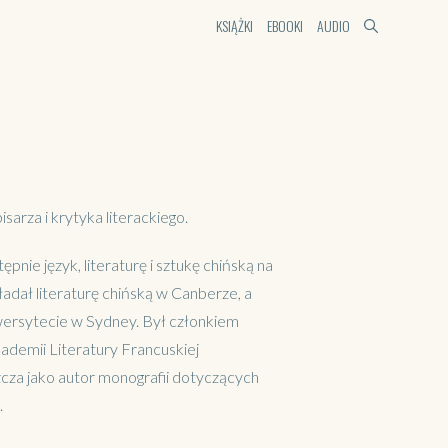
KSIĄŻKI
EBOOKI
AUDIO
sarza i krytyka literackiego.
nie język, literaturę i sztukę chińską na
ładał literaturę chińską w Canberze, a
wersytecie w Sydney. Był członkiem
ademii Literatury Francuskiej
zcza jako autor monografii dotyczących
.