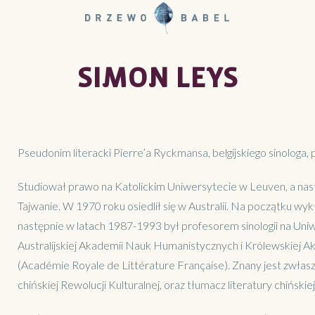
SIMON LEYS
Pseudonim literacki Pierre’a Ryckmansa, belgijskiego sinologa, pi
Studiował prawo na Katolickim Uniwersytecie w Leuven, a następ
Tajwanie. W 1970 roku osiedlił się w Australii. Na początku wyk
następnie w latach 1987-1993 był profesorem sinologii na Uni
Australijskiej Akademii Nauk Humanistycznych i Królewskiej Ak
(Académie Royale de Littérature Française). Znany jest zwłas
chińskiej Rewolucji Kulturalnej, oraz tłumacz literatury chińskiej