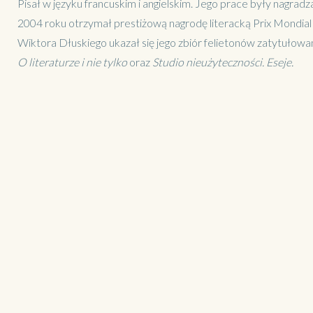
Pisał w języku francuskim i angielskim. Jego prace były nagradzan
2004 roku otrzymał prestiżową nagrodę literacką Prix Mondia
Wiktora Dłuskiego ukazał się jego zbiór felietonów zatytułow
O literaturze i nie tylko
oraz
Studio nieużyteczności. Eseje.