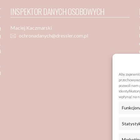
T
INSPEKTOR DANYCH OSOBOWYCH
ą
Maciej Kaczmarski
ą
ochronadanych@dressler.com.pl
1
i
1
l
Aby zapewnić 
przechowywani
pozwoli nam p
identyfikator
wpłynąć na ni
Funkcjon
Statysty
Marketin