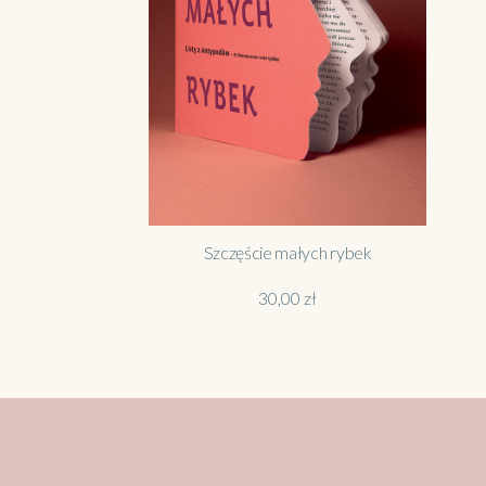
Szczęście małych rybek
30,00
zł