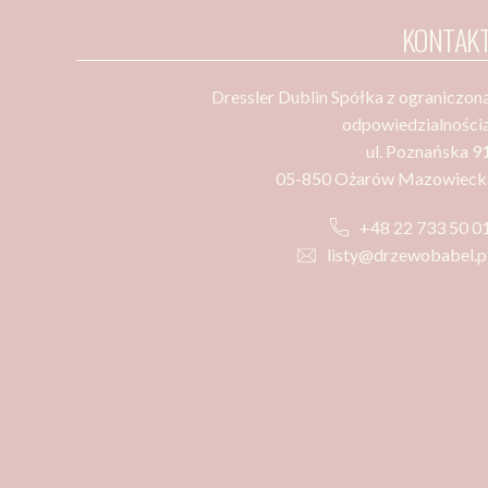
KONTAK
Dressler Dublin Spółka z ograniczon
odpowiedzialności
ul. Poznańska 9
05-850 Ożarów Mazowieck
+48 22 733 50 0
listy@drzewobabel.p