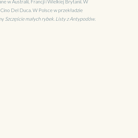
e w Australii, Francji i Wielkiej Brytanii. W
l Cino Del Duca. W Polsce w przekładzie
any
Szczęście małych rybek. Listy z Antypodów.