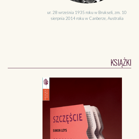
ur. 28 września 1935 roku w Brukseli, zm. 10
sierpnia 2014 roku w Canberze, Australia
KSIĄŻKI