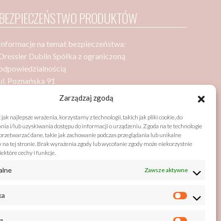
BEZPIECZEŃSTWO PRODUKTÓW
Informacje na temat bezpieczeństwa:
Dressler Dublin Spółka z ograniczoną
odpowiedzialnością
ul. Poznańska 91
05-850 Ożarów Mazowiecki
Zarządzaj zgodą
jak najlepsze wrażenia, korzystamy z technologii, takich jak pliki cookie, do
a i/lub uzyskiwania dostępu do informacji o urządzeniu. Zgoda na te technologie
Bezpieczeństwo zgodne z GPSR (General Product
rzetwarzać dane, takie jak zachowanie podczas przeglądania lub unikalne
Safety Regulation)
y na tej stronie. Brak wyrażenia zgody lub wycofanie zgody może niekorzystnie
ektóre cechy i funkcje.
listy@drzewobabel.pl
alne
Zawsze aktywne
+48 22 733 50 01
ka
g