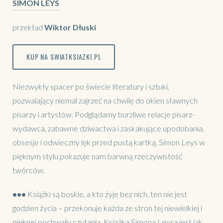
SIMON LEYS
przekład
Wiktor Dłuski
KUP NA SWIATKSIAZKI.PL
Niezwykły spacer po świecie literatury i sztuki,
pozwalający niemal zajrzeć na chwilę do okien sławnych
pisarzy i artystów. Podglądamy burzliwe relacje pisarz-
wydawca, zabawne dziwactwa i zaskakujące upodobania,
obsesje i odwieczny lęk przed pustą kartką. Simon Leys w
pięknym stylu pokazuje nam barwną rzeczywistość
twórców.
•••
Książki są boskie, a kto żyje bez nich, ten nie jest
godzien życia – przekonuje każda ze stron tej niewielkiej i
pięknej pochwały czytania. Książka Simona Leysa jest jak