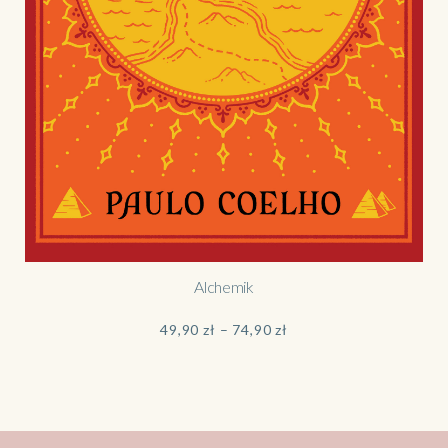
Alchemik
Zakres
49,90
zł
–
74,90
zł
cen:
od
49,90 zł
do
74,90 zł