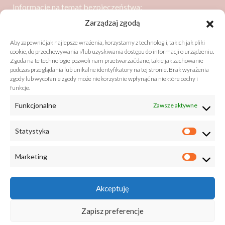
Informacje na temat bezpieczeństwa:
Dressler Dublin Spółka z ograniczoną odpowiedzialnością
Zarządzaj zgodą
ul. Poznańska 91
Aby zapewnić jak najlepsze wrażenia, korzystamy z technologii, takich jak pliki
05-850 Ożarów Mazowiecki
cookie, do przechowywania i/lub uzyskiwania dostępu do informacji o urządzeniu.
Zgoda na te technologie pozwoli nam przetwarzać dane, takie jak zachowanie
podczas przeglądania lub unikalne identyfikatory na tej stronie. Brak wyrażenia
zgody lub wycofanie zgody może niekorzystnie wpłynąć na niektóre cechy i
Bezpieczeństwo zgodne z GPSR (General Product Safety
funkcje.
Regulation)
Funkcjonalne
Zawsze aktywne
listy@drzewobabel.pl
+48 22 733 50 01
Statystyka
Marketing
Akceptuję
Zapisz preferencje