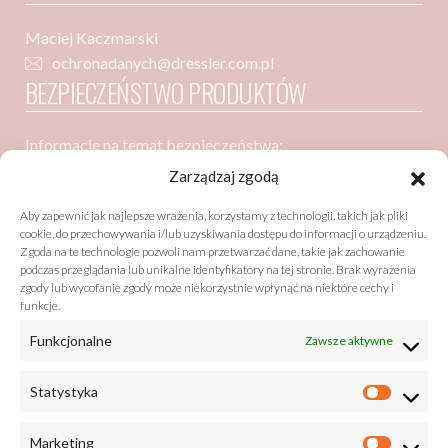
Maciej Kaczmarski
ochronadanych@dressler.com.pl
BEZPIECZEŃSTWO PRODUKTÓW
Informacje na temat bezpieczeństwa:
Dressler Dublin Spółka z ograniczoną odpowiedzialnością
Zarządzaj zgodą
ul. Poznańska 91
Aby zapewnić jak najlepsze wrażenia, korzystamy z technologii, takich jak pliki
05-850 Ożarów Mazowiecki
cookie, do przechowywania i/lub uzyskiwania dostępu do informacji o urządzeniu.
Zgoda na te technologie pozwoli nam przetwarzać dane, takie jak zachowanie
podczas przeglądania lub unikalne identyfikatory na tej stronie. Brak wyrażenia
zgody lub wycofanie zgody może niekorzystnie wpłynąć na niektóre cechy i
Bezpieczeństwo zgodne z GPSR (General Product Safety
funkcje.
Regulation)
Funkcjonalne
Zawsze aktywne
listy@drzewobabel.pl
+48 22 733 50 01
Statystyka
Marketing