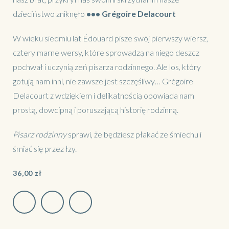
dzieciństwo zniknęło
•••
Grégoire Delacourt
W wieku siedmiu lat Édouard pisze swój pierwszy wiersz,
cztery marne wersy, które sprowadzą na niego deszcz
pochwał i uczynią zeń pisarza rodzinnego. Ale los, który
gotują nam inni, nie zawsze jest szczęśliwy… Grégoire
Delacourt z wdziękiem i delikatnością opowiada nam
prostą, dowcipną i poruszającą historię rodzinną.
Pisarz rodzinny
sprawi, że będziesz płakać ze śmiechu i
śmiać się przez łzy.
36,00
zł