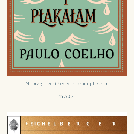
Na brzegu rzeki Piedry usiadłam i płakałam
49,90
zł